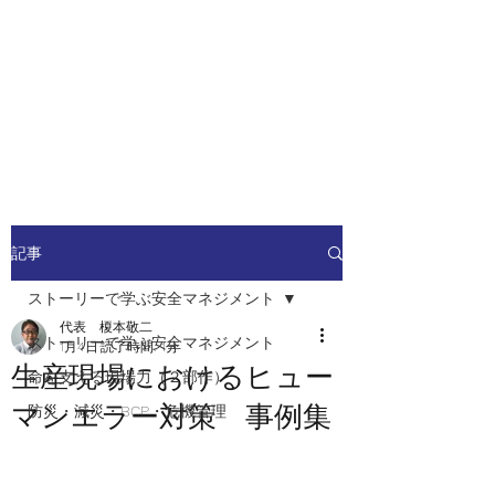
安全安心つなぐ研究舎
​​社会の安全・安心を高めるため
の人材ネットワーク
記事
ストーリーで学ぶ安全マネジメント
代表 榎本敬二
ストーリーで学ぶ安全マネジメント
1月4日
読了時間: 1分
生産現場におけるヒュー
命を支える現場力（２部作）
マンエラー対策 事例集
防災・減災・BCP・危機管理