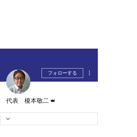
安全安心つなぐ研究舎
​​社会の安全・安心を高めるため
の人材ネットワーク
その他
フォローする
管理者
代表 榎本敬二