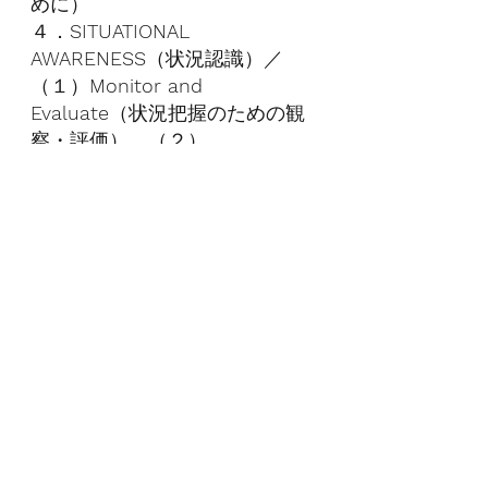
めに）
４．
SITUATIONAL 
AWARENESS
（状況認識）／
（１）
Monitor and 
Evaluate
（状況把握のための観
察・評価）、（２）
Anticipation
（エラーと危険の予
測）、（３）
Sharing of 
Awareness
（プランと認識の共
有）
５．
WORKLOAD 
MANAGEMENT
（ワークロード
マネジメント）／（１）
Prioritize
（優先順位付け）、
（２）
Distribute
（業務の割り振
り）、（３）
Stress 
Management
（個人とチームの
ストレス管理）