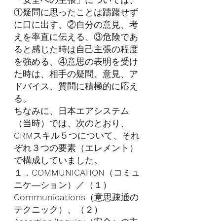
①疑問に思ったことは躊躇せず
に口に出す、②自分の意見、考
えを率直に伝える、③危険であ
ると感じた時は自己主張の程度
を強める、④意思の表明を受け
た時は、相手の疑問、意見、ア
ドバイス、質問に積極的に応え
る。
ちなみに、日本エアシステム
（当時）では、次のとおり、
CRM
スキル５つについて、それ
ぞれ３つの要素（エレメント）
で構成していました。
１．
COMMUNICATION
（コミュ
ニケ―ション）／（１）
Communications
（意思疎通の
テクニック）、（２）