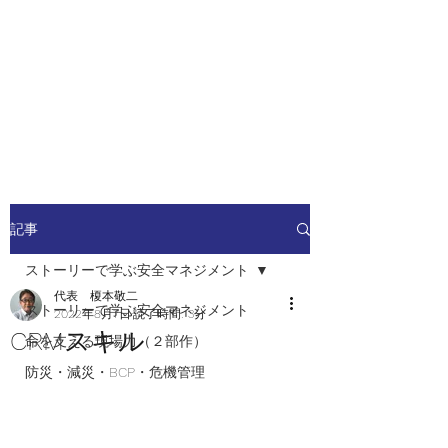
安全安心つなぐ研究舎
​​社会の安全・安心を高めるため
の人材ネットワーク
記事
ストーリーで学ぶ安全マネジメント
代表 榎本敬二
ストーリーで学ぶ安全マネジメント
2022年8月7日
読了時間: 3分
CRMスキル
命を支える現場力（２部作）
防災・減災・BCP・危機管理