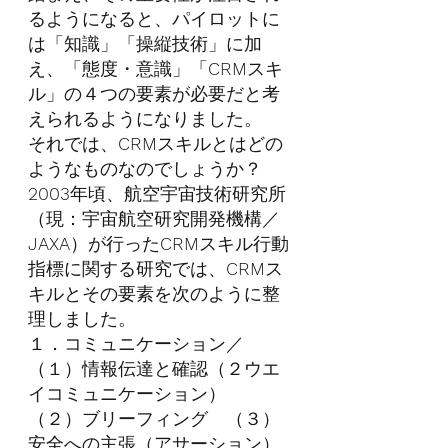
るようになると、パイロットに
は「知識」「操縦技術」に加
え、「態度・意識」「
CRM
スキ
ル」の４つの要素が必要だと考
えられるようになりました。
それでは、
CRM
スキルとはどの
ようなものなのでしょうか？
2003
年頃、航空宇宙技術研究所
（現：宇宙航空研究開発機構／
JAXA
）が行った
CRM
スキル行動
指標に関する研究では、
CRM
ス
キルとその要素を次のように整
理しました。
１．コミュニケーション／
（１）情報伝達と確認（２ウエ
イコミュニケーション）　
（２）ブリーフィング　（３）
安全への主張（アサーション）