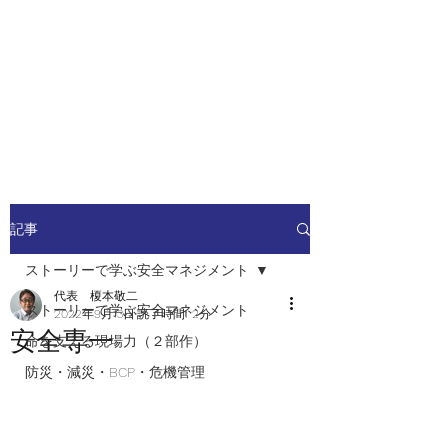
安全安心つなぐ研究舎
​​社会の安全・安心を高めるため
の人材ネットワーク
記事
ストーリーで学ぶ安全マネジメント
代表 榎本敬二
ストーリーで学ぶ安全マネジメント
2022年9月13日
読了時間: 2分
安全専一
命を支える現場力（２部作）
防災・減災・BCP・危機管理