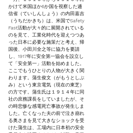
かけて米国ほか
6
か国を視察した逓
信省（ていしんしょう）の内田嘉吉
（うちだかきち）は、米国で
Safety 
Fast
活動が大々的に展開されている
のを見て、工業化時代を迎えつつあ
った日本に必要な施策だと考え、帰
国後、小田川全之等に協力を要請
し、
1917
年に安全第一協会を設立し
て「安全第一」活動を始めました。
ここでもうひとりの人物が大きく関
わります。蒲生俊文（がもうとしぶ
み）という東京電気（現在の東芝）
の方です。蒲生氏は１９１４年に同
社の庶務課長をしていましたが、そ
の時悲惨な感電死亡事故が発生しま
した。亡くなった夫の前で泣き崩れ
る奥さまを見て大きなショックを受
けた蒲生は、工場内に日本初の安全