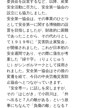
委員会を設置するなど、以降、産業
安全活動に尽力し、安全第一協会の
設立にも協力しました。
安全第一協会は、その事業のひとつ
として安全第一に関する博物館の設
置を目指しましたが、財政的に困難
であったことから、その代わりとし
て１９１９年に「災害防止展覧会」
が開催されました。これが日本初の
安全週間であり、その際に蒲生が考
案した『緑十字』（りょくじゅう
じ）がシンボルマークとして採用さ
れました。安全第一協会はその後の
変遷を経て、今日の中央労働災害防
止協会へとつながっていきます。
『安全専一』に話しを戻しますが、
その「はじがき」で小田川は、「外
へ出ると７人の敵がある」という故
事にちなんで「負傷の敵」となる７