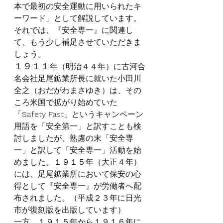
本で最初の安全運動に用いられたキ
ーワード」として解説しています。
それでは、『安全専一』に関連し
て、もう少し補足させていただきま
しょう。
１９１１
年（明治４４年）に古河合
名会社足尾鉱業所長に就いた小田川
全之（おだがわまさゆき）は、その
ころ米国で拡がり始めていた
「
Safety Fast
」というキャンペーン
用語を「安全第一」と訳すことも検
討しましたが、熟慮の末「安全専
一」と訳して「安全専一」活動を始
めました。１９１５年（大正４年）
には、足尾鉱業所において保安の心
得として『安全専一』が労働者へ配
布されました。（平成２３年に日光
市が復刻版を出版しています）
一方、１９１５年から１９１６年に