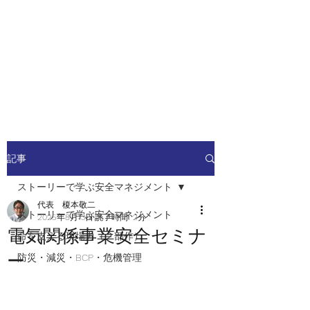
安全安心つなぐ研究舎
​​社会の安全・安心を高めるため
の人材ネットワーク
記事
ストーリーで学ぶ安全マネジメント
代表 榎本敬二
ストーリーで学ぶ安全マネジメント
2025年8月13日
読了時間: 2分
電気関係事業安全セミナ
命を支える現場力（２部作）
ー
防災・減災・BCP・危機管理