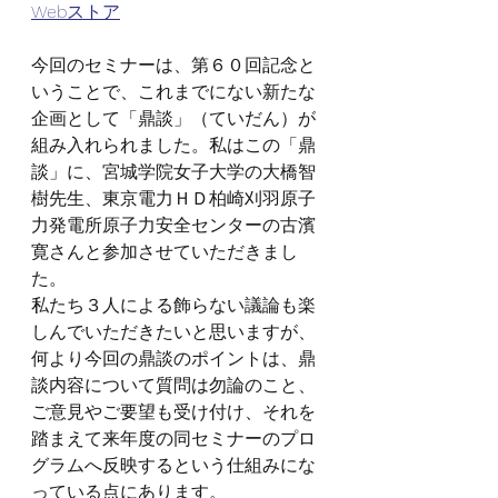
Webストア
今回のセミナーは、第６０回記念と
いうことで、これまでにない新たな
企画として「鼎談」（ていだん）が
組み入れられました。私はこの「鼎
談」に、宮城学院女子大学の大橋智
樹先生、東京電力ＨＤ柏崎刈羽原子
力発電所原子力安全センターの古濱
寛さんと参加させていただきまし
た。
私たち３人による飾らない議論も楽
しんでいただきたいと思いますが、
何より今回の鼎談のポイントは、鼎
談内容について質問は勿論のこと、
ご意見やご要望も受け付け、それを
踏まえて来年度の同セミナーのプロ
グラムへ反映するという仕組みにな
っている点にあります。