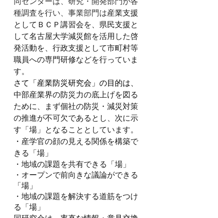
同センターは、研究・開発部門が各
種調査を行い、事業部門は
産業支援
としてＢＣＰ講習会を、県民支援と
して名古屋大学減災館を活用した啓
発活動を、行政支援として市町村等
職員への専門研修などを行っていま
す。
さて「産業防災研究会」の目的は、
中部産業界の防災力の底上げを図る
ために、まず個社の防災・減災対策
の推進が不可欠であるとし、次に示
す「場」となることとしています。
・
産学官の顔の見える関係を構築で
きる「場」
・地域の課題を共有できる「場」
・オープンで前向きな議論ができる
「場」
・地域の課題を解決する道筋をつけ
る「場」