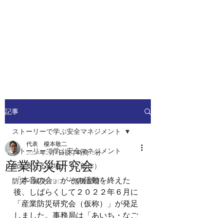
安全安心つなぐ研究舎
​​社会の安全・安心を高めるため
の人材ネットワーク
記事
ストーリーで学ぶ安全マネジメント
代表 榎本敬二
ストーリーで学ぶ安全マネジメント
2024年2月4日
読了時間: 2分
産業防災研究会
命を支える現場力（２部作）
「本音の会」がその活動を終えた
防災・減災・BCP・危機管理
後、しばらくして２０２２年６月に
「産業防災研究会（仮称）」が発足
しました。事務局は「あいち・なご