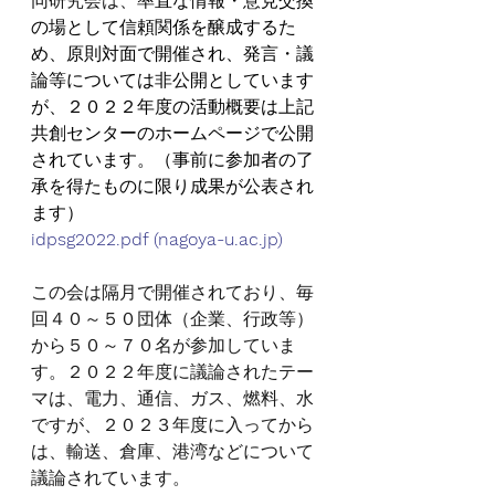
同研究会は、
率直な情報・意見交換
の場として信頼関係を醸成するた
め、原則対面で開催され、発言・議
論等については非公開としています
が、２０２２年度の活動概要は上記
共創センターのホームページで公開
されています。（事前に参加者の了
承を得たものに限り成果が公表され
ます）
idpsg2022.pdf (
nagoya-u.ac.jp
)
この会は隔月で開催されており、毎
回４０～５０団体（企業、行政等）
から５０～７０名が参加していま
す。２０２２年度に議論されたテー
マは、電力、通信、ガス、燃料、水
ですが、２０２３年度に入ってから
は、輸送、倉庫、港湾などについて
議論されています。