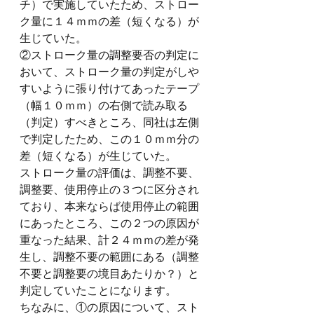
チ）で実施していたため、ストロー
ク量に１４ｍｍの差（短くなる）が
生じていた。
②ストローク量の調整要否の判定に
おいて、ストローク量の判定がしや
すいように張り付けてあったテープ
（幅１０ｍｍ）の右側で読み取る
（判定）すべきところ、同社は左側
で判定したため、この１０ｍｍ分の
差（短くなる）が生じていた。
ストローク量の評価は、調整不要、
調整要、使用停止の３つに区分され
ており、本来ならば使用停止の範囲
にあったところ、この２つの原因が
重なった結果、計２４ｍｍの差が発
生し、調整不要の範囲にある（調整
不要と調整要の境目あたりか？）と
判定していたことになります。
ちなみに、①の原因について、
スト