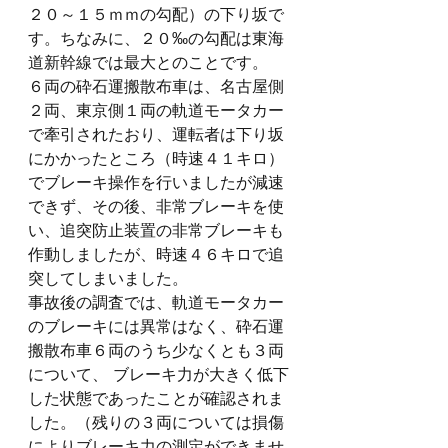
２０～１５ｍｍの勾配）の下り坂で
す。ちなみに、２０‰の勾配は東海
道新幹線では最大とのことです。
６両の砕石運搬散布車は、名古屋側
２両、東京側１両の軌道モータカー
で牽引されたおり、運転者は下り坂
にかかったところ（時速４１キロ）
でブレーキ操作を行いましたが減速
できず、その後、非常ブレーキを使
い、追突防止装置の非常ブレーキも
作動しましたが、時速４６キロで追
突してしまいました。
事故後の調査では、軌道モータカー
のブレーキには異常はなく、砕石運
搬散布車６両のうち少なくとも３両
について、 ブレーキ力が大きく低下
した状態であったことが確認されま
した。（残りの３両については損傷
によりブレーキ力の測定ができませ