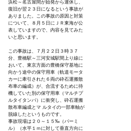
浜松～名古屋間が始発から運休し、
復旧が翌２３日になるという事故が
ありました。この事故の原因と対策
について、８月５日にＪＲ東海が公
表していますので、内容を見てみた
いと思います。
この事故は、７月２２日３時３７
分、豊橋駅～三河安城駅間上り線に
おいて、東京方面の豊橋保守基地に
向かう途中の保守用車（軌道モータ
カーに牽引された６両の砕石運搬散
布車の編成）が、合流するために待
機していた別の保守用車（マルチプ
ルタイタンパ）に衝突し、砕石運搬
散布車編成とマ ルタイの一部車軸が
脱線したというものです。
事故現場は２０～１５‰（パーミ
ル）（水平１ｍに対して垂直方向に