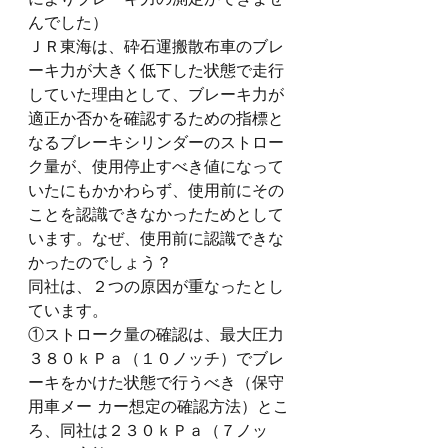
んでした）
ＪＲ東海は、砕石運搬散布車のブレ
ーキ力が大きく低下した状態で走行
していた理由として、ブレーキ力が
適正か否かを確認するための指標と
なるブレーキシリンダーのストロー
ク量が、使用停止すべき値になって
いたにもかかわらず、使用前にその
ことを認識できなかったためとして
います。なぜ、使用前に認識できな
かったのでしょう？
同社は、２つの原因が重なったとし
ています。
①ストローク量の確認は、最大圧力
３８０ｋＰａ（１０ノッチ）でブレ
ーキをかけた状態で行うべき（保守
用車メー カー想定の確認方法）とこ
ろ、同社は２３０ｋＰａ（７ノッ