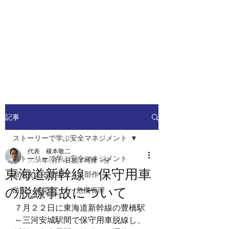
安全安心つなぐ研究舎
​​社会の安全・安心を高めるため
の人材ネットワーク
記事
ストーリーで学ぶ安全マネジメント
代表 榎本敬二
ストーリーで学ぶ安全マネジメント
2024年8月29日
読了時間: 6分
東海道新幹線 保守用車
命を支える現場力（２部作）
の脱線事故について
防災・減災・BCP・危機管理
７月２２日に東海道新幹線の豊橋駅
～三河安城駅間で保守用車脱線し、