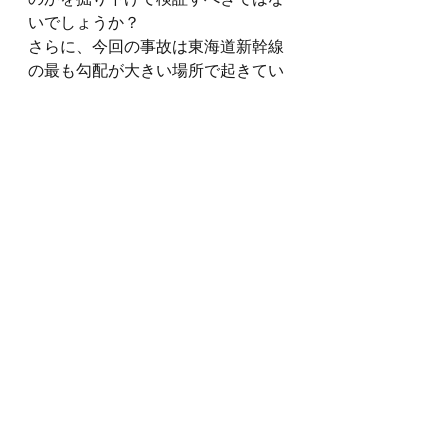
いでしょうか？
さらに、今回の事故は東海道新幹線
の最も勾配が大きい場所で起きてい
ますが、事故発生前までの使用のな
かで、ブレーキの利きが甘くなって
いると感じることはなかったのかも
疑問です。このようなケースでよく
起こりうることは、①ブレーキの利
きが甘くなっていると感じたが、ほ
かの誰かが対応してくれるだろうと
思って何もしなかった、②ブレーキ
の利きが甘いと感じてストローク判
定を行った（行ってもらった）が異
常がないのでそれ以上の追求はしな
かった、③ストローク判定を提言し
たが受け入れてもらえなかった（ス
ルーされた）という事象です。
私は、何かおかしいと感じて、その