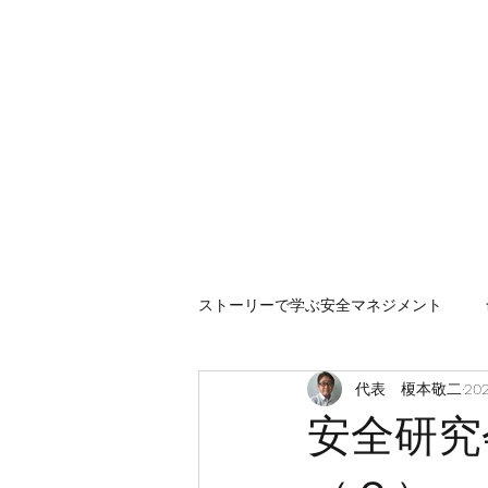
安全安心つなぐ研究舎
​​社会の安全・安心を高めるための人材ネットワーク
ストーリーで学ぶ安全マネジメント
代表 榎本敬二
20
安全研究