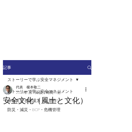
安全安心つなぐ研究舎
​​社会の安全・安心を高めるため
の人材ネットワーク
記事
ストーリーで学ぶ安全マネジメント
代表 榎本敬二
ストーリーで学ぶ安全マネジメント
2023年1月31日
読了時間: 5分
安全文化（風土と文化）
命を支える現場力（２部作）
防災・減災・BCP・危機管理