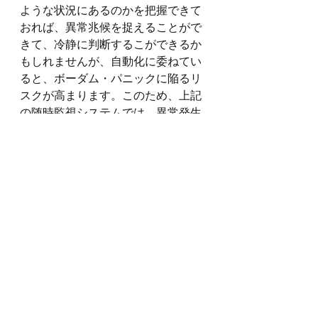
ような状況にあるのかを把握できて
おれば、異常兆候を捉えることがで
きて、冷静に判断するこができるか
もしれませんが、自動化に委ねてい
ると、ボーダム・パニックに陥るリ
スクが高まります。このため、上記
の随時監視システムでは、異常発生
時の初期対応は自動化の範囲内と
し、運転員は状況を把握してから必
要な処置を行えばよいように配慮さ
れています。
すべて表示
最新記事