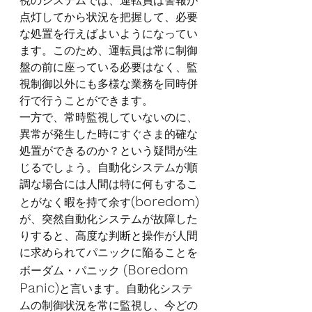
視のシステムでは、運転員は警報が
点灯してから状況を把握して、必要
な処置を行えばよいようになってい
ます。このため、運転員は常に制御
盤の前に座っている必要はなく、監
視制御以外にも多様な業務を同時併
行で行うことができます。
一方で、常時監視していないのに、
異常が発生した時にすぐさま的確な
処置ができるのか？という疑問が生
じるでしょう。自動化システムが順
調な場合には人間は特に何もするこ
(boredom)
とがなく暇を持て余す
が、突然自動化システムが故障した
りすると、高度な判断と操作が人間
に求められてパニックに陥ることを
(Boredom 
ボーダム・パニック 
Panic)
と言います。自動化システ
ムの制御状況を常に監視し、今どの