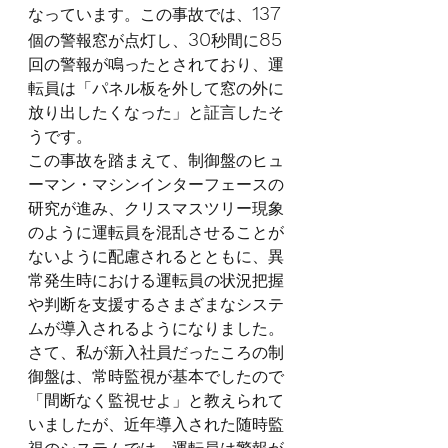
137
なっています。この事故では、
30
85
個の警報窓が点灯し、
秒間に
回の警報が鳴ったとされており、運
転員は「パネル板を外して窓の外に
放り出したくなった」と証言したそ
うです。
この事故を踏まえて、制御盤のヒュ
ーマン・マシンインターフェースの
研究が進み、クリスマスツリー現象
のように運転員を混乱させることが
ないように配慮されるとともに、異
常発生時における運転員の状況把握
や判断を支援するさまざまなシステ
ムが導入されるようになりました。
さて、私が新入社員だったころの制
御盤は、常時監視が基本でしたので
「間断なく監視せよ」と教えられて
いましたが、近年導入された随時監