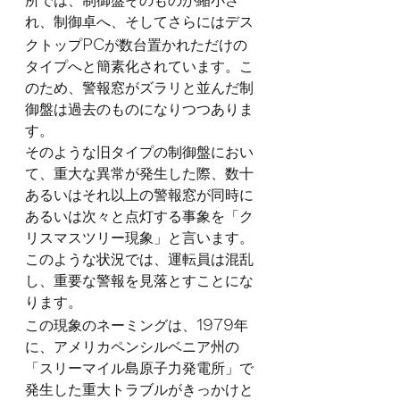
所では、制御盤そのものが縮小さ
れ、制御卓へ、そしてさらにはデス
PC
クトップ
が数台置かれただけの
タイプへと簡素化されています。こ
のため、警報窓がズラリと並んだ制
御盤は過去のものになりつつありま
す。
そのような旧タイプの制御盤におい
て、重大な異常が発生した際、数十
あるいはそれ以上の警報窓が同時に
あるいは次々と点灯する事象を「ク
リスマスツリー現象」と言います。
このような状況では、運転員は混乱
し、重要な警報を見落とすことにな
ります。
1979
この現象のネーミングは、
年
に、アメリカペンシルベニア州の
「スリーマイル島原子力発電所」で
発生した重大トラブルがきっかけと