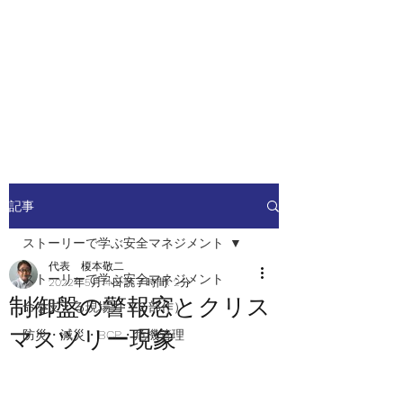
安全安心つなぐ研究舎
​​社会の安全・安心を高めるため
の人材ネットワーク
記事
ストーリーで学ぶ安全マネジメント
代表 榎本敬二
ストーリーで学ぶ安全マネジメント
2022年5月14日
読了時間: 2分
制御盤の警報窓とクリス
命を支える現場力（２部作）
マスツリー現象
防災・減災・BCP・危機管理