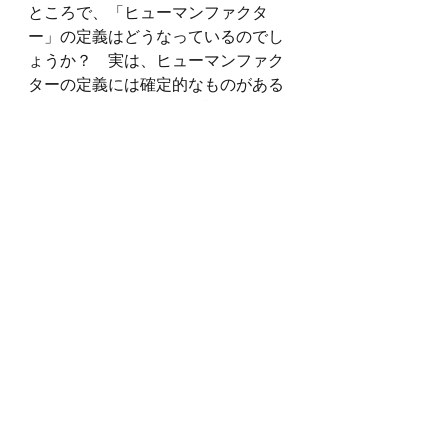
ところで、「ヒューマンファクタ
ー」の定義はどうなっているのでし
ょうか？　実は、ヒューマンファク
ターの定義には確定的なものがある
わけではありません。物語のなかで
紹介している「ｍ－ＳＨＥＬモデ
ル」の原型である「ＳＨＥＬモデ
ル」は、マンチェスター大学のエド
ワーズ教授が発案したモデルが原点
になっていますが、エドワーズはヒ
ューマンファクターを「システム工
学の枠内において、人間科学を系統
的に応用し、人間と人間活動の関係
を最適化すること」としました。ま
た、ヒューマンファクター研究の大
舞台となった航空分野では、国際民
間航空機関ＩＣＡＯが、「人間特性
を適切に理解することにより、人間
とシステム系との安全な関係を構築