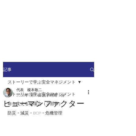
安全安心つなぐ研究舎
​​社会の安全・安心を高めるため
の人材ネットワーク
記事
ストーリーで学ぶ安全マネジメント
代表 榎本敬二
ストーリーで学ぶ安全マネジメント
2023年4月30日
読了時間: 5分
ヒューマンファクター
命を支える現場力（２部作）
防災・減災・BCP・危機管理