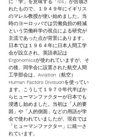
に「学」を意味する「
ics
」が合成さ
れたもので、１９４９年にイギリス
のマレル教授が使い始めました。当
時のヨーロッパでは労働負担の軽減
という労働科学の視点による研究が
主流であった点が背景にあります。
日本では１９６４年に日本人間工学
会が設立され、英語表記は
Ergonomics
が使われていますが、そ
の後、同学会に設置された航空人間
工学部会は、
Aviation
（航空）
Human Factors Divisuon
を使ってい
ます。こうして１９７０年代半ばか
らヒューマンファクターが日本でも
浸透し始めました。当初は「人的要
因」や「人的側面」などの用語が学
会で使われていましたが、現在では
「ヒューマンファクター」に統一さ
れています。