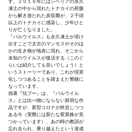
す。２０１６年にはシベリアの永久
凍土の中から現れたトナカイの死骸
から解き放たれた炭疽菌が、２千頭
以上のトナカイに感染し、少年ひと
りが亡くなりました。
『パルウイルス』も永久凍土が溶け
出すことで太古のマンモスやそのほ
かの生き物が地表に現れ、そこから
未知のウイルスが復活する（このぐ
らいは紹介しても良いでしょう）と
いうストーリーであり、これが現実
化しつつあることを踏まえた警鐘に
なっています。
拙著『玩プー』は、『パルウイル
ス』とは比べ物にならない貧弱な作
品ですが、新型コロナが終息しつつ
ある今（実際には新たな変異株が見
つかっています）、あの時の教訓が
忘れ去られ、乗り越えたという達成