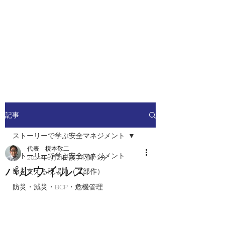
安全安心つなぐ研究舎
​​社会の安全・安心を高めるため
の人材ネットワーク
記事
ストーリーで学ぶ安全マネジメント
代表 榎本敬二
ストーリーで学ぶ安全マネジメント
2024年6月21日
読了時間: 3分
パルウイルス
命を支える現場力（２部作）
防災・減災・BCP・危機管理