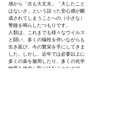
感から「次も大丈夫」「大したこと
はないさ」という誤った安心感が醸
成されてしまうことへの（小さな）
警鐘を鳴らしたつもりです。
人類は、これまでも様々なウイルス
と闘い、多くの犠牲を伴いながらも
生き延び、今の繁栄を手にしてきま
した。しかし、近年では必要以上に
多くの薬を服用したり、多くの化学
物質を体内へ取り込むことなどで、
人間が本来持っている免疫力や自然
治癒力が低下しつつあることが懸念
されています。果たして現代人は太
古のウイルスに打ち勝つことができ
るのでしょうか？