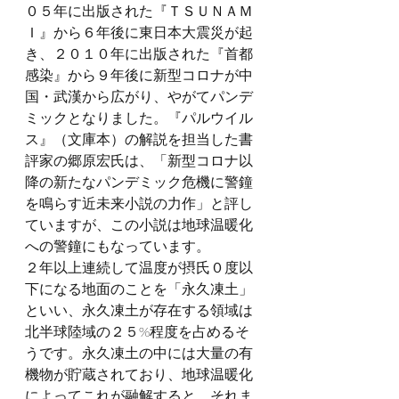
０５年に出版された『ＴＳＵＮＡＭ
Ｉ』から６年後に東日本大震災が起
き、２０１０年に出版された『首都
感染』から９年後に新型コロナが中
国・武漢から広がり、やがてパンデ
ミックとなりました。『パルウイル
ス』（文庫本）の解説を担当した書
評家の郷原宏氏は、「新型コロナ以
降の新たなパンデミック危機に警鐘
を鳴らす近未来小説の力作」と評し
ていますが、この小説は地球温暖化
への警鐘にもなっています。
２年以上連続して温度が摂氏０度以
下になる地面のことを「永久凍土」
といい、永久凍土が存在する領域は
北半球陸域の２５%程度を占めるそ
うです。永久凍土の中には大量の有
機物が貯蔵されており、地球温暖化
によってこれが融解すると、それま