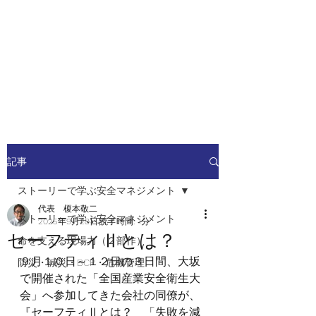
安全安心つなぐ研究舎
​​社会の安全・安心を高めるため
の人材ネットワーク
記事
ストーリーで学ぶ安全マネジメント
代表 榎本敬二
ストーリーで学ぶ安全マネジメント
2025年9月28日
読了時間: 1分
セーフティⅡとは？
命を支える現場力（２部作）
９月１０日～１２日の３日間、大坂
防災・減災・BCP・危機管理
で開催された「全国産業安全衛生大
会」へ参加してきた会社の同僚が、
『セーフティⅡとは？　「失敗を減