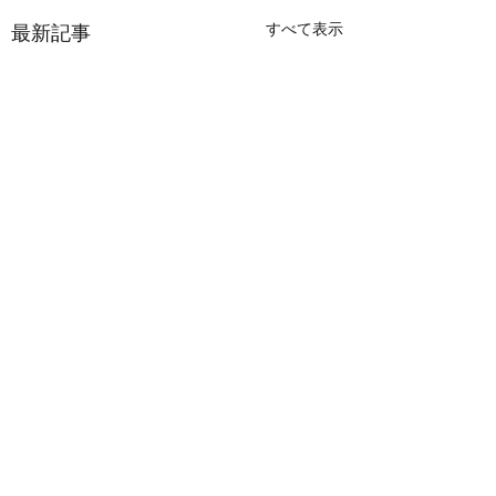
すべて表示
最新記事
バースマスター（３）
バースマスター（
南海トラフ地震において
川崎汽船研修所様に
は、地震や津波による直接
にご協力をいただき
コメント