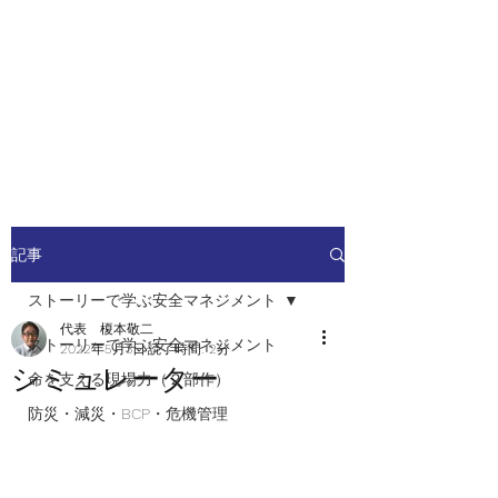
安全安心つなぐ研究舎
​​社会の安全・安心を高めるため
の人材ネットワーク
記事
ストーリーで学ぶ安全マネジメント
代表 榎本敬二
ストーリーで学ぶ安全マネジメント
2022年5月3日
読了時間: 2分
シミュレーター
命を支える現場力（２部作）
防災・減災・BCP・危機管理